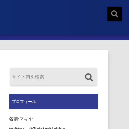
プロフィール
名前:マキヤ
twitter→@TwisterMakiya