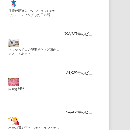
後輩が配達先で立ちションした件
で、ミーティングした日の話
296,367件のビュー
マキヤって人の記事見たけどほかに
オススメある？
61,935件のビュー
肉焼き対話
54,406件のビュー
出会い系を使ってみたらランドセル