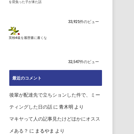
を背負った子が来た話
33,921件のビュー
英検4級を履歴書に書くな
32,547件のビュー
最近のコメント
後輩が配達先で立ちションした件で、ミー
ティングした日の話
に
青木明
より
マキヤって人の記事見たけどほかにオスス
メある？
に
まるやま
より