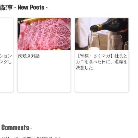
New Posts
記事 -
-
ション
肉焼き対話
【寄稿：さくマガ】社長と
ングし
カニを食べた日に、退職を
決意した
Comments
-
-