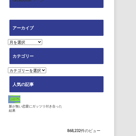
アーカイブ
ア
ー
カ
カテゴリー
イ
ブ
カ
テ
ゴ
人気の記事
リ
ー
脈が無い恋愛にガッツリ付き合った
結果
868,232件のビュー