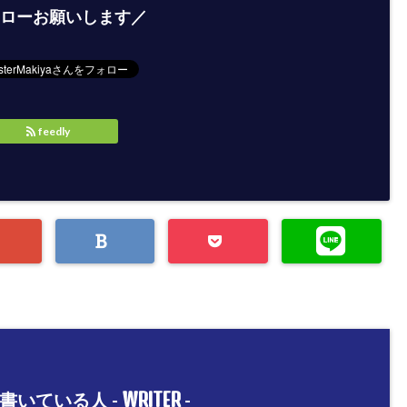
ローお願いします／
feedly
WRITER
書いている人 -
-