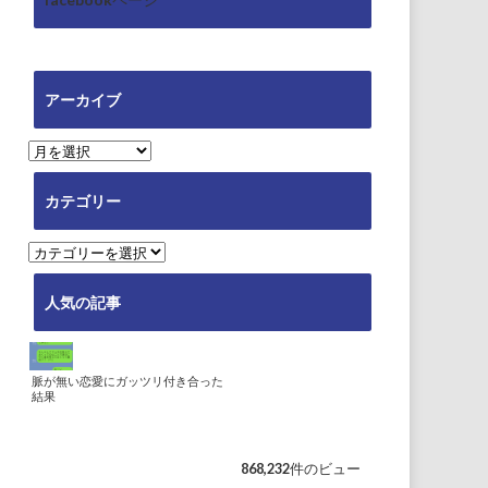
アーカイブ
ア
ー
カ
カテゴリー
イ
ブ
カ
テ
ゴ
人気の記事
リ
ー
脈が無い恋愛にガッツリ付き合った
結果
868,232件のビュー