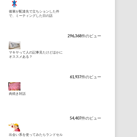
後輩が配達先で立ちションした件
で、ミーティングした日の話
296,368件のビュー
マキヤって人の記事見たけどほかに
オススメある？
61,937件のビュー
肉焼き対話
54,407件のビュー
出会い系を使ってみたらランドセル