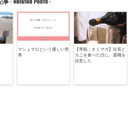
Related Posts
事 -
-
マシュマロという優しい世
【寄稿：さくマガ】社長と
界
カニを食べた日に、退職を
決意した