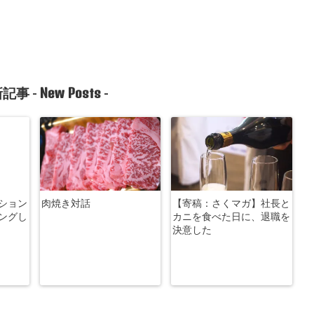
New Posts
記事 -
-
ション
肉焼き対話
【寄稿：さくマガ】社長と
ングし
カニを食べた日に、退職を
決意した