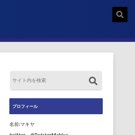
プロフィール
名前:マキヤ
twitter→@TwisterMakiya