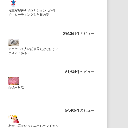
後輩が配達先で立ちションした件
で、ミーティングした日の話
296,361件のビュー
マキヤって人の記事見たけどほかに
オススメある？
61,934件のビュー
肉焼き対話
54,405件のビュー
出会い系を使ってみたらランドセル