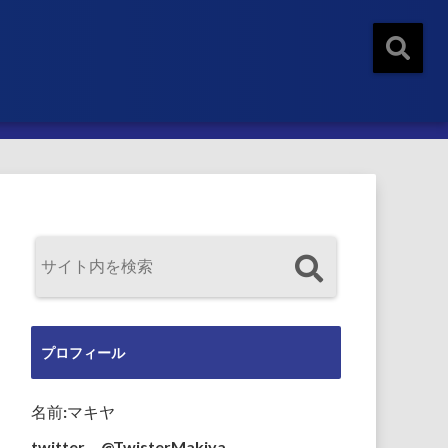
プロフィール
名前:マキヤ
twitter→@TwisterMakiya