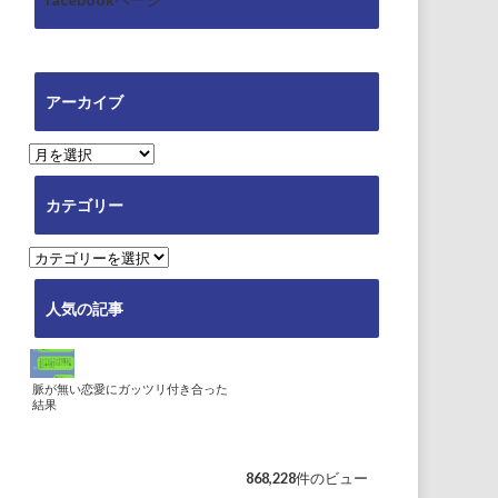
アーカイブ
ア
ー
カ
カテゴリー
イ
ブ
カ
テ
ゴ
人気の記事
リ
ー
脈が無い恋愛にガッツリ付き合った
結果
868,228件のビュー