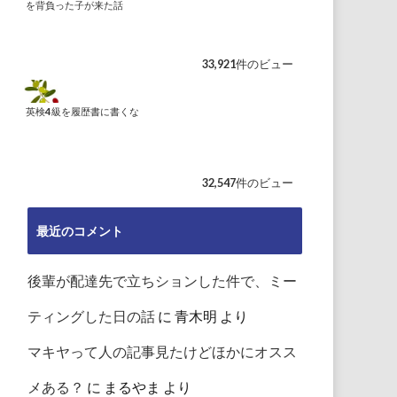
を背負った子が来た話
33,921件のビュー
英検4級を履歴書に書くな
32,547件のビュー
最近のコメント
後輩が配達先で立ちションした件で、ミー
ティングした日の話
に
青木明
より
マキヤって人の記事見たけどほかにオスス
メある？
に
まるやま
より