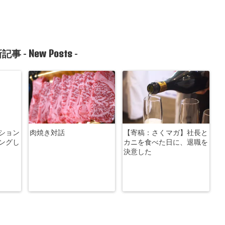
New Posts
記事 -
-
ション
肉焼き対話
【寄稿：さくマガ】社長と
ングし
カニを食べた日に、退職を
決意した