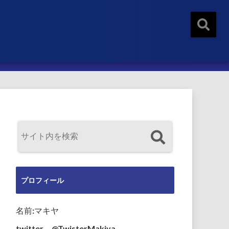
プロフィール
名前:マキヤ
twitter→@TwisterMakiya