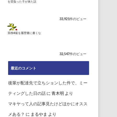
を背負った子が来た話
33,921件のビュー
英検4級を履歴書に書くな
32,547件のビュー
最近のコメント
後輩が配達先で立ちションした件で、ミー
ティングした日の話
に
青木明
より
マキヤって人の記事見たけどほかにオスス
メある？
に
まるやま
より