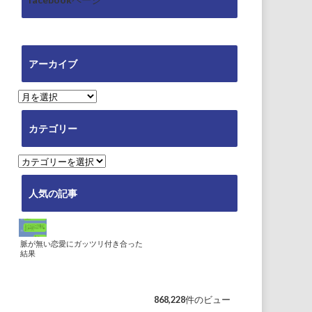
アーカイブ
ア
ー
カ
カテゴリー
イ
ブ
カ
テ
ゴ
人気の記事
リ
ー
脈が無い恋愛にガッツリ付き合った
結果
868,228件のビュー