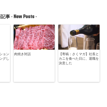
New Posts
記事 -
-
ション
肉焼き対話
【寄稿：さくマガ】社長と
ングし
カニを食べた日に、退職を
決意した