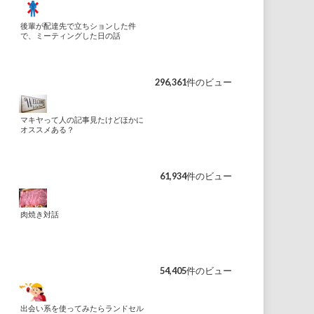
後輩が配達先で立ちションした件
で、ミーティングした日の話
296,361件のビュー
マキヤって人の記事見たけどほかに
オススメある？
61,934件のビュー
肉焼き対話
54,405件のビュー
出会い系を使ってみたらランドセル