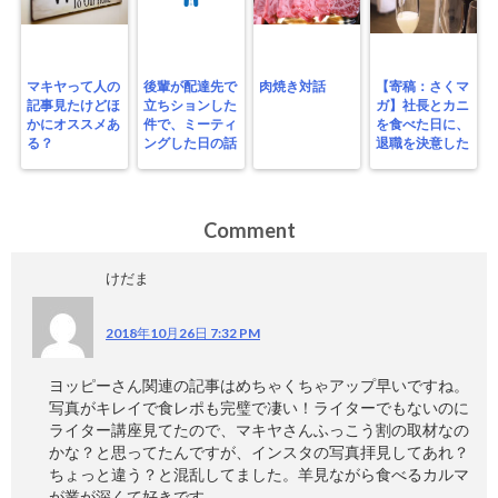
マキヤって人の
後輩が配達先で
肉焼き対話
【寄稿：さくマ
記事見たけどほ
立ちションした
ガ】社長とカニ
かにオススメあ
件で、ミーティ
を食べた日に、
る？
ングした日の話
退職を決意した
Comment
けだま
2018年10月26日 7:32 PM
ヨッピーさん関連の記事はめちゃくちゃアップ早いですね。
写真がキレイで食レポも完璧で凄い！ライターでもないのに
ライター講座見てたので、マキヤさんふっこう割の取材なの
かな？と思ってたんですが、インスタの写真拝見してあれ？
ちょっと違う？と混乱してました。羊見ながら食べるカルマ
が業が深くて好きです。