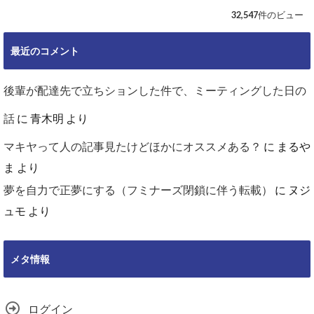
32,547件のビュー
最近のコメント
後輩が配達先で立ちションした件で、ミーティングした日の
話
に
青木明
より
マキヤって人の記事見たけどほかにオススメある？
に
まるや
ま
より
夢を自力で正夢にする（フミナーズ閉鎖に伴う転載）
に
ヌジ
ュモ
より
メタ情報
ログイン