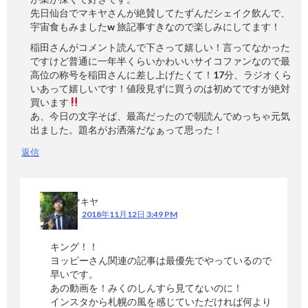
先日仙台でマキヤさんが絶賛してたずんだシェイク飲んで、
宇宙食もみましたw 旅記事すきなので楽しみにしてます！
稲田さんがコメント読んで下さって嬉しい！言ってなかった
ですけど普通に一年半くらいかわいいサイコファンなので最
高位の称号を稲田さんに差し上げたくて！17分、ラジオくら
いあって嬉しいです！値段見ずに買うのは初めてですが絶対
買います
あ、今日の文字そば、最高だったので朝読んでめっちゃ元気
出ました。題名がお洒落だなぁって思った！
返信
マキヤ
2018年11月12日 3:49 PM
キング！！
ヨッピーさん関連の記事は最優先でやっているので
早いです。
あの動画を！みくのしんすら見てないのに！
インスタから札幌の風を感じていただければ何より