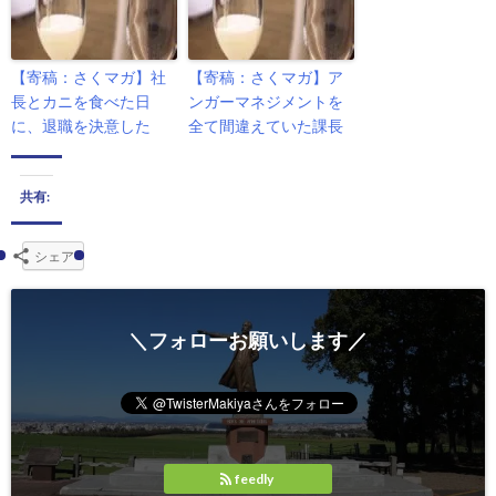
【寄稿：さくマガ】社
【寄稿：さくマガ】ア
長とカニを食べた日
ンガーマネジメントを
に、退職を決意した
全て間違えていた課長
共有:
シェア
＼フォローお願いします／
feedly