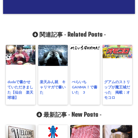
Related Posts
関連記事 -
-
dudaで書かせ
楽天みん就 キ
ぺらいち
グアムのストリ
ていただきまし
ャリマガで書い
GANMA！で書
ップが魔王城だ
た【仙台 楽天
た
いた 3
った 掲載：オ
球場】
モコロ
New Posts
最新記事 -
-