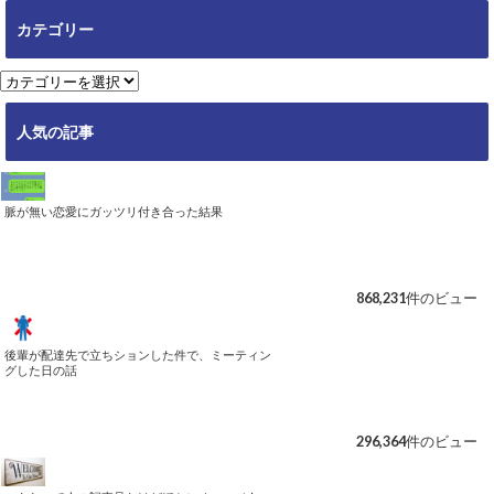
ー
カ
カテゴリー
イ
ブ
カ
テ
ゴ
人気の記事
リ
ー
脈が無い恋愛にガッツリ付き合った結果
868,231件のビュー
後輩が配達先で立ちションした件で、ミーティン
グした日の話
296,364件のビュー