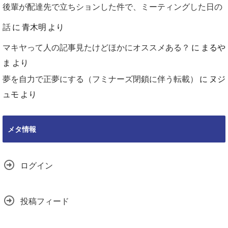
後輩が配達先で立ちションした件で、ミーティングした日の
話
に
青木明
より
マキヤって人の記事見たけどほかにオススメある？
に
まるや
ま
より
夢を自力で正夢にする（フミナーズ閉鎖に伴う転載）
に
ヌジ
ュモ
より
メタ情報
ログイン
投稿フィード