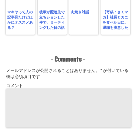
マキヤって人の
後輩が配達先で
肉焼き対話
【寄稿：さくマ
記事見たけどほ
立ちションした
ガ】社長とカニ
かにオススメあ
件で、ミーティ
を食べた日に、
る？
ングした日の話
退職を決意した
Comments
-
-
メールアドレスが公開されることはありません。
*
が付いている
欄は必須項目です
コメント