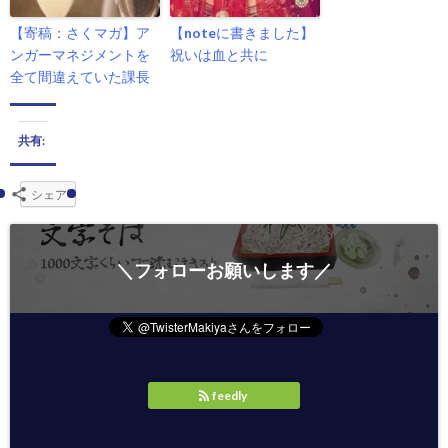
【寄稿：さくマガ】ア
【noteに書きました】
ンガーマネジメントを
祝いは血と共に
全て間違えていた課長
共有:
シェア
＼フォローお願いします／
feedly