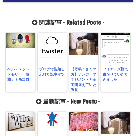
Related Posts
関連記事 -
-
ヘル・メット・
ブログで告知し
【寄稿：さくマ
フミナーズ様で
メモリー 掲
忘れた記事 4つ
ガ】アンガーマ
書かせていただ
載：オモコロ
ネジメントを全
きました
て間違えていた
課長
New Posts
最新記事 -
-