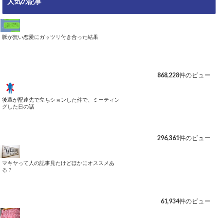
人気の記事
リ
ー
脈が無い恋愛にガッツリ付き合った結果
868,228件のビュー
後輩が配達先で立ちションした件で、ミーティン
グした日の話
296,361件のビュー
マキヤって人の記事見たけどほかにオススメあ
る？
61,934件のビュー