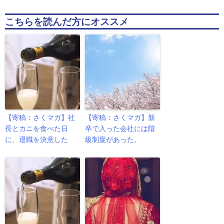
こちらを読んだ方にオススメ
【寄稿：さくマガ】社
【寄稿：さくマガ】新
長とカニを食べた日
卒で入った会社には階
に、退職を決意した
級制度があった。