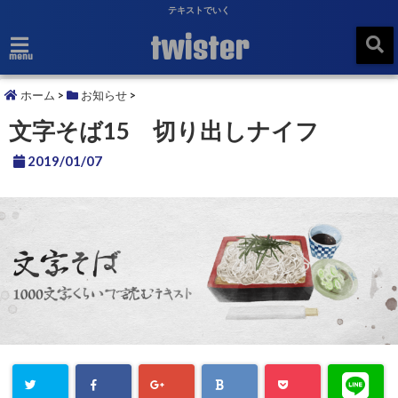
テキストでいく
twister
menu
ホーム
>
お知らせ
>
文字そば15 切り出しナイフ
2019/01/07