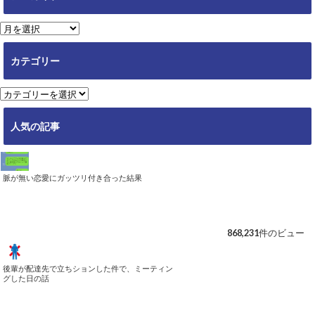
ア
ー
カ
カテゴリー
イ
ブ
カ
テ
ゴ
人気の記事
リ
ー
脈が無い恋愛にガッツリ付き合った結果
868,231件のビュー
後輩が配達先で立ちションした件で、ミーティン
グした日の話