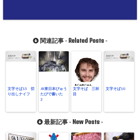
Related Posts
関連記事 -
-
文字そば15 切
JR東日本びゅう
文字そば 三杯
文字そば10
り出しナイフ
たびで書いた
目
2
New Posts
最新記事 -
-