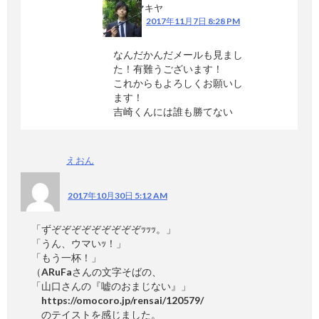
マキヤ
2017年11月7日 8:28 PM
なんだかんだメールも見まし
た！有難うございます！
これからもよろしくお願いし
ます！
吉崎くんには誰も勝てない
えおん
2017年10月30日 5:12 AM
「ずぞぞぞぞぞぞぞぞぞｯｯｯ。」
「うん、ウマいｯ！」
「もう一杯！」
（ARuFaさんの文字そばの、
「山口さんの『嘘のおまじない』」
https://omocoro.jp/rensai/120579/
のテイストを感じました。