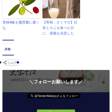
英検4級を履歴書に書く
【寄稿：さくマガ】社
な
長とカニを食べた日
に、退職を決意した
共有:
シェア
＼フォローお願いします／