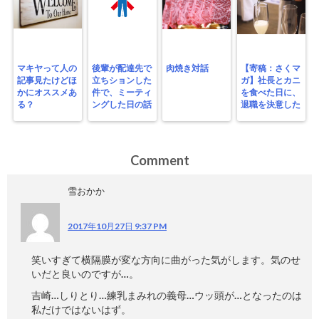
マキヤって人の
後輩が配達先で
肉焼き対話
【寄稿：さくマ
記事見たけどほ
立ちションした
ガ】社長とカニ
かにオススメあ
件で、ミーティ
を食べた日に、
る？
ングした日の話
退職を決意した
Comment
雪おかか
2017年10月27日 9:37 PM
笑いすぎて横隔膜が変な方向に曲がった気がします。気のせ
いだと良いのですが…。
吉崎…しりとり…練乳まみれの義母…ウッ頭が…となったのは
私だけではないはず。