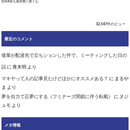
英検4級を履歴書に書くな
32,547件のビュー
最近のコメント
後輩が配達先で立ちションした件で、ミーティングした日の
話
に
青木明
より
マキヤって人の記事見たけどほかにオススメある？
に
まるや
ま
より
夢を自力で正夢にする（フミナーズ閉鎖に伴う転載）
に
ヌジ
ュモ
より
メタ情報