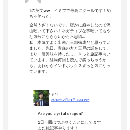
⇧の英文ww イミフで最高にクールです！め
ちゃ笑った。
全然うざくないです。密かに癒やしなので沢
山呟いて下さい！ネガティブな事呟いてもや
な気分にならないから不思議…
私、本気でよく出来た三部構成だと思ってい
ました。先日、青森の方と三戸の話をして、
より一層興味を持ったし、きっと旅記事向い
ています。結局何回も読んで笑っちゃうか
ら。あれからインドボックスずっと気になっ
ています。
マキヤ
2018年2月21日 7:34 PM
Are you clystal dragon?
1日一回はつぶやくことにしてます！
また旅記事やります！