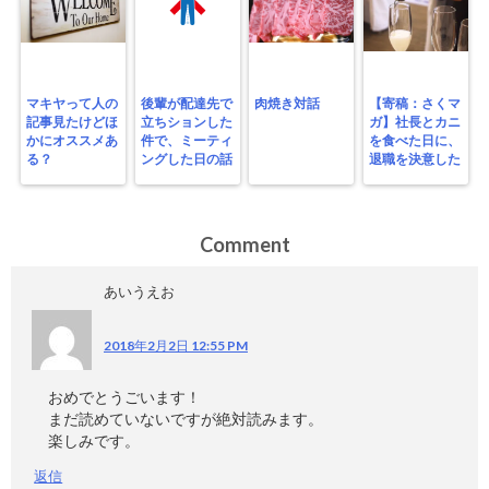
マキヤって人の
後輩が配達先で
肉焼き対話
【寄稿：さくマ
記事見たけどほ
立ちションした
ガ】社長とカニ
かにオススメあ
件で、ミーティ
を食べた日に、
る？
ングした日の話
退職を決意した
Comment
あいうえお
2018年2月2日 12:55 PM
おめでとうごいます！
まだ読めていないですが絶対読みます。
楽しみです。
返信