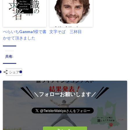
ぺらいちGanma!様で書
文字そば 三杯目
かせて頂きました
共有:
シェア
＼フォローお願いします／