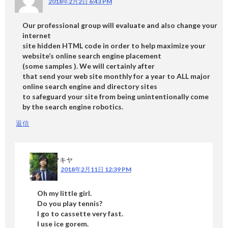
2018年2月2日 6:43 PM
Our professional group will evaluate and also change your
internet
site hidden HTML code in order to help maximize your
website’s online search engine placement
(some samples ). We will certainly after
that send your web site monthly for a year to ALL major
online search engine and directory sites
to safeguard your site from being unintentionally come
by the search engine robotics.
返信
マキヤ
2018年2月11日 12:39 PM
Oh my little girl.
Do you play tennis?
I go to cassette very fast.
I use ice gorem.