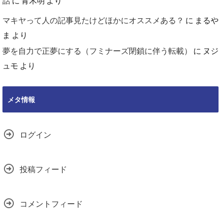
話
に
青木明
より
マキヤって人の記事見たけどほかにオススメある？
に
まるや
ま
より
夢を自力で正夢にする（フミナーズ閉鎖に伴う転載）
に
ヌジ
ュモ
より
メタ情報
ログイン
投稿フィード
コメントフィード