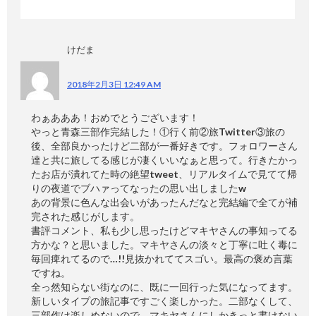
けだま
2018年2月3日 12:49 AM
わぁあああ！おめでとうございます！
やっと青森三部作完結した！①行く前②旅Twitter③旅の
後、全部良かったけど二部が一番好きです。フォロワーさん
達と共に旅してる感じが凄くいいなぁと思って。行きたかっ
たお店が潰れてた時の絶望tweet、リアルタイムで見てて帰
りの夜道でブハァってなったの思い出しましたw
あの背景に色んな出会いがあったんだなと完結編で全てが補
完された感じがします。
書評コメント、私も少し思ったけどマキヤさんの事知ってる
方かな？と思いました。マキヤさんの淡々と丁寧に吐く毒に
毎回痺れてるので…!!見抜かれててスゴい。最高の褒め言葉
ですね。
全っ然知らない街なのに、既に一回行った気になってます。
新しいタイプの旅記事ですごく楽しかった。二部なくして、
三部作は楽しめないので、マキヤさんにしかきっと書けない