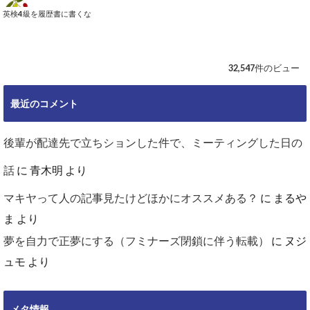
英検4級を履歴書に書くな
32,547件のビュー
最近のコメント
後輩が配達先で立ちションした件で、ミーティングした日の
話
に
青木明
より
マキヤって人の記事見たけどほかにオススメある？
に
まるや
ま
より
夢を自力で正夢にする（フミナーズ閉鎖に伴う転載）
に
ヌジ
ュモ
より
メタ情報