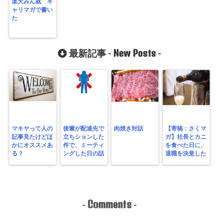
楽天みん就 キ
ャリマガで書い
た
New Posts
最新記事 -
-
マキヤって人の
後輩が配達先で
肉焼き対話
【寄稿：さくマ
記事見たけどほ
立ちションした
ガ】社長とカニ
かにオススメあ
件で、ミーティ
を食べた日に、
る？
ングした日の話
退職を決意した
Comments
-
-