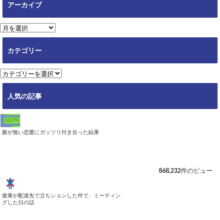
アーカイブ
ア
ー
カ
カテゴリー
イ
ブ
カ
テ
ゴ
人気の記事
リ
ー
脈が無い恋愛にガッツリ付き合った結果
868,232件のビュー
後輩が配達先で立ちションした件で、ミーティン
グした日の話