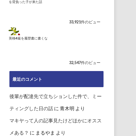
を背負った子が来た話
33,921件のビュー
英検4級を履歴書に書くな
32,547件のビュー
最近のコメント
後輩が配達先で立ちションした件で、ミー
ティングした日の話
に
青木明
より
マキヤって人の記事見たけどほかにオスス
メある？
に
まるやま
より