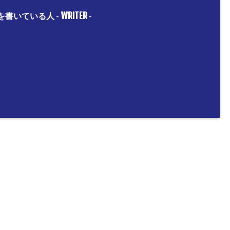
WRITER
を書いている人 -
-