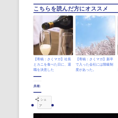
こちらを読んだ方にオススメ
【寄稿：さくマガ】社長
【寄稿：さくマガ】新卒
とカニを食べた日に、退
で入った会社には階級制
職を決意した
度があった。
共有:
シェ
ア