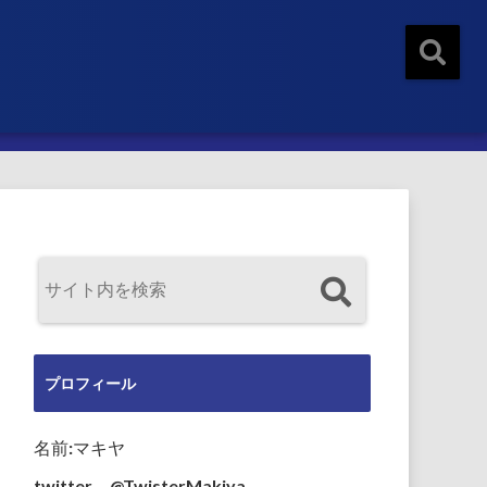
プロフィール
名前:マキヤ
twitter→@TwisterMakiya