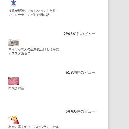
後輩が配達先で立ちションした件
で、ミーティングした日の話
296,361件のビュー
マキヤって人の記事見たけどほかに
オススメある？
61,934件のビュー
肉焼き対話
54,405件のビュー
出会い系を使ってみたらランドセル