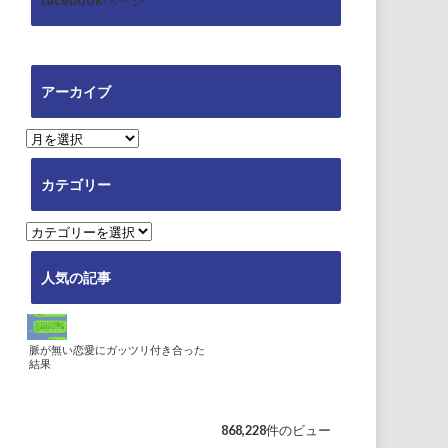
アーカイブ
ア
ー
カ
カテゴリー
イ
ブ
カ
テ
ゴ
人気の記事
リ
ー
脈が無い恋愛にガッツリ付き合った
結果
868,228件のビュー