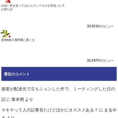
出会い系を使ってみたらランドセルを背負った子
が来た話
33,921件のビュー
英検4級を履歴書に書くな
32,547件のビュー
最近のコメント
後輩が配達先で立ちションした件で、ミーティングした日の
話
に
青木明
より
マキヤって人の記事見たけどほかにオススメある？
に
まるや
ま
より