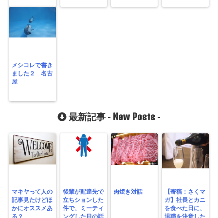
メシコレで書き
ました２ 名古
屋
New Posts
最新記事 -
-
マキヤって人の
後輩が配達先で
肉焼き対話
【寄稿：さくマ
記事見たけどほ
立ちションした
ガ】社長とカニ
かにオススメあ
件で、ミーティ
を食べた日に、
る？
ングした日の話
退職を決意した