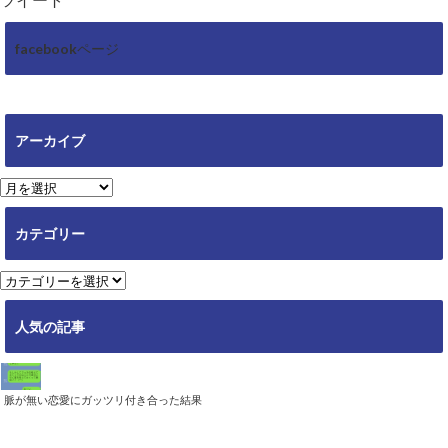
facebookページ
アーカイブ
ア
ー
カ
カテゴリー
イ
ブ
カ
テ
ゴ
人気の記事
リ
ー
脈が無い恋愛にガッツリ付き合った結果