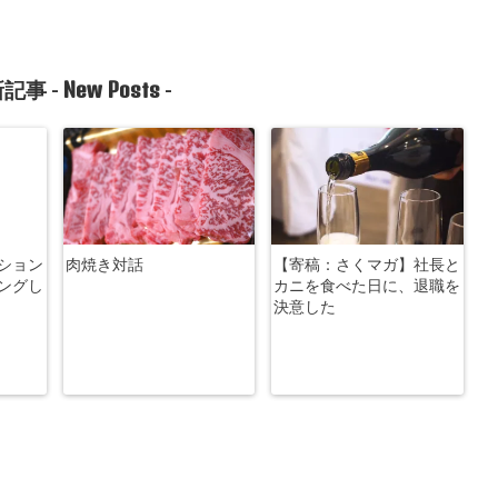
New Posts
記事 -
-
ション
肉焼き対話
【寄稿：さくマガ】社長と
ングし
カニを食べた日に、退職を
決意した