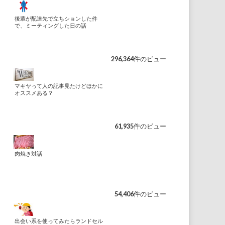
後輩が配達先で立ちションした件
で、ミーティングした日の話
296,364件のビュー
マキヤって人の記事見たけどほかに
オススメある？
61,935件のビュー
肉焼き対話
54,406件のビュー
出会い系を使ってみたらランドセル