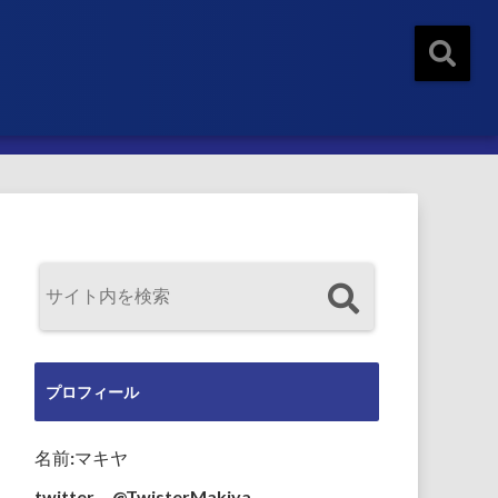
プロフィール
名前:マキヤ
twitter→@TwisterMakiya