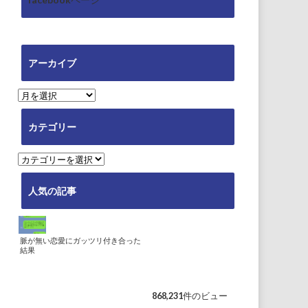
アーカイブ
ア
ー
カ
カテゴリー
イ
ブ
カ
テ
ゴ
人気の記事
リ
ー
脈が無い恋愛にガッツリ付き合った
結果
868,231件のビュー