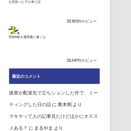
を背負った子が来た話
33,921件のビュー
英検4級を履歴書に書くな
32,547件のビュー
最近のコメント
後輩が配達先で立ちションした件で、ミー
ティングした日の話
に
青木明
より
マキヤって人の記事見たけどほかにオスス
メある？
に
まるやま
より