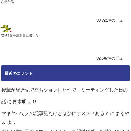
が来た話
33,921件のビュー
英検4級を履歴書に書くな
32,547件のビュー
最近のコメント
後輩が配達先で立ちションした件で、ミーティングした日の
話
に
青木明
より
マキヤって人の記事見たけどほかにオススメある？
に
まるや
ま
より