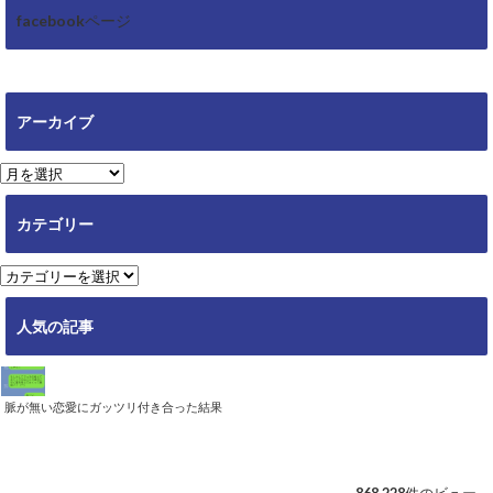
facebookページ
アーカイブ
ア
ー
カ
カテゴリー
イ
ブ
カ
テ
ゴ
人気の記事
リ
ー
脈が無い恋愛にガッツリ付き合った結果
868,228件のビュー