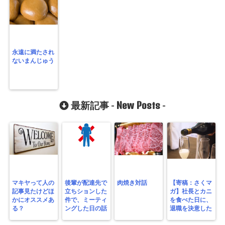
永遠に満たされ
ないまんじゅう
New Posts
最新記事 -
-
マキヤって人の
後輩が配達先で
肉焼き対話
【寄稿：さくマ
記事見たけどほ
立ちションした
ガ】社長とカニ
かにオススメあ
件で、ミーティ
を食べた日に、
る？
ングした日の話
退職を決意した