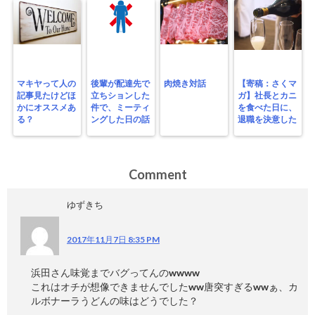
マキヤって人の
後輩が配達先で
肉焼き対話
【寄稿：さくマ
記事見たけどほ
立ちションした
ガ】社長とカニ
かにオススメあ
件で、ミーティ
を食べた日に、
る？
ングした日の話
退職を決意した
Comment
ゆずきち
2017年11月7日 8:35 PM
浜田さん味覚までバグってんのwwww
これはオチが想像できませんでしたww唐突すぎるwwぁ、カ
ルボナーラうどんの味はどうでした？