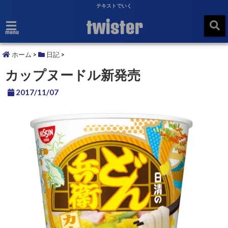
テキストでいく
twister
menu
ホーム
>
日記
>
カップヌードル新発売
2017/11/07