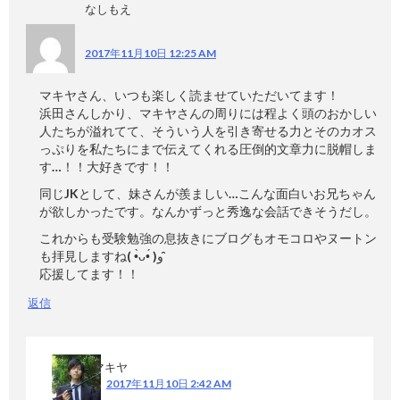
なしもえ
2017年11月10日 12:25 AM
マキヤさん、いつも楽しく読ませていただいてます！
浜田さんしかり、マキヤさんの周りには程よく頭のおかしい
人たちが溢れてて、そういう人を引き寄せる力とそのカオス
っぷりを私たちにまで伝えてくれる圧倒的文章力に脱帽しま
す…！！大好きです！！
同じJKとして、妹さんが羨ましい…こんな面白いお兄ちゃん
が欲しかったです。なんかずっと秀逸な会話できそうだし。
これからも受験勉強の息抜きにブログもオモコロやヌートン
も拝見しますね( •̀ᴗ•́ )و ̑̑
応援してます！！
返信
マキヤ
2017年11月10日 2:42 AM