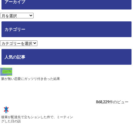
アーカイブ
ア
ー
カ
カテゴリー
イ
ブ
カ
テ
ゴ
人気の記事
リ
ー
脈が無い恋愛にガッツリ付き合った結果
868,229件のビュー
後輩が配達先で立ちションした件で、ミーティン
グした日の話