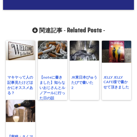
Related Posts
関連記事 -
-
マキヤって人の
【noteに書き
JR東日本びゅう
JELLY JELLY
CAFE様で書か
記事見たけどほ
ました】知らな
たびで書いた
せて頂きました
かにオススメあ
いおじさんとル
2
る？
ノアールに行っ
た日の話
【寄稿：さくマ