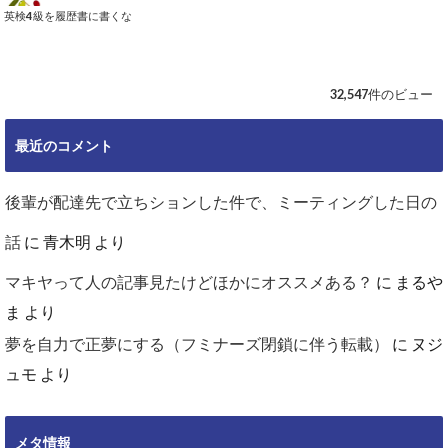
英検4級を履歴書に書くな
32,547件のビュー
最近のコメント
後輩が配達先で立ちションした件で、ミーティングした日の
話
に
青木明
より
マキヤって人の記事見たけどほかにオススメある？
に
まるや
ま
より
夢を自力で正夢にする（フミナーズ閉鎖に伴う転載）
に
ヌジ
ュモ
より
メタ情報