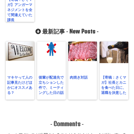
ガ】アンガーマ
ネジメントを全
て間違えていた
課長
New Posts
最新記事 -
-
マキヤって人の
後輩が配達先で
肉焼き対話
【寄稿：さくマ
記事見たけどほ
立ちションした
ガ】社長とカニ
かにオススメあ
件で、ミーティ
を食べた日に、
る？
ングした日の話
退職を決意した
Comments
-
-