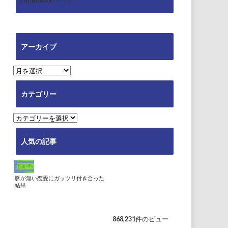
アーカイブ
ア
ー
カ
カテゴリー
イ
ブ
カ
テ
ゴ
人気の記事
リ
ー
脈が無い恋愛にガッツリ付き合った
結果
868,231件のビュー