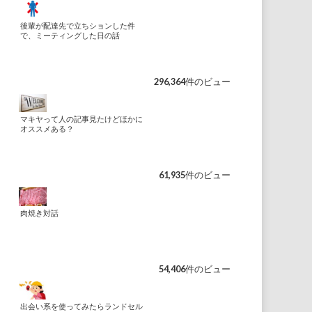
後輩が配達先で立ちションした件
で、ミーティングした日の話
296,364件のビュー
マキヤって人の記事見たけどほかに
オススメある？
61,935件のビュー
肉焼き対話
54,406件のビュー
出会い系を使ってみたらランドセル