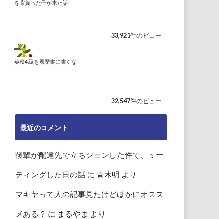
を背負った子が来た話
33,921件のビュー
英検4級を履歴書に書くな
32,547件のビュー
最近のコメント
後輩が配達先で立ちションした件で、ミー
ティングした日の話
に
青木明
より
マキヤって人の記事見たけどほかにオスス
メある？
に
まるやま
より