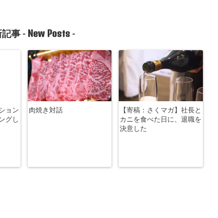
New Posts
記事 -
-
ション
肉焼き対話
【寄稿：さくマガ】社長と
ングし
カニを食べた日に、退職を
決意した