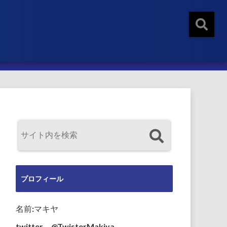
プロフィール
名前:マキヤ
twitter→@TwisterMakiya