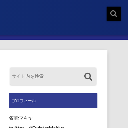
プロフィール
名前:マキヤ
twitter→@TwisterMakiya