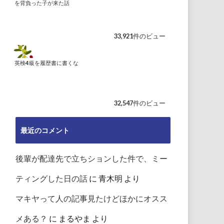
を背負った子が来た話
33,921件のビュー
英検4級を履歴書に書くな
32,547件のビュー
最近のコメント
後輩が配達先で立ちションした件で、ミー
ティングした日の話
に
青木明
より
マキヤって人の記事見たけどほかにオスス
メある？
に
まるやま
より