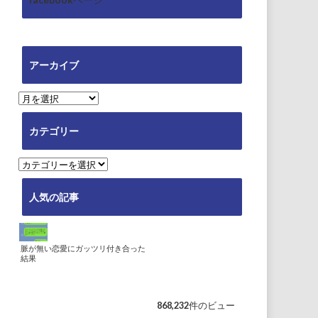
アーカイブ
ア
ー
カ
カテゴリー
イ
ブ
カ
テ
ゴ
人気の記事
リ
ー
脈が無い恋愛にガッツリ付き合った
結果
868,232件のビュー