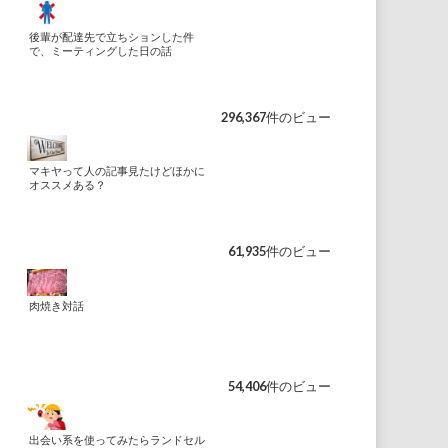
後輩が配達先で立ちションした件
で、ミーティングした日の話
296,367件のビュー
マキヤって人の記事見たけどほかに
オススメある？
61,935件のビュー
肉焼き対話
54,406件のビュー
出会い系を使ってみたらランドセル