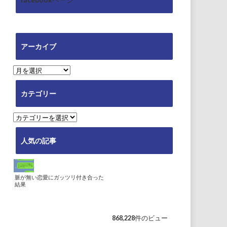
アーカイブ
ア
ー
カ
カテゴリー
イ
ブ
カ
テ
ゴ
人気の記事
リ
ー
脈が無い恋愛にガッツリ付き合った
結果
868,228件のビュー