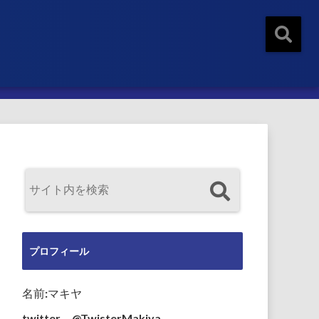
プロフィール
名前:マキヤ
twitter→@TwisterMakiya