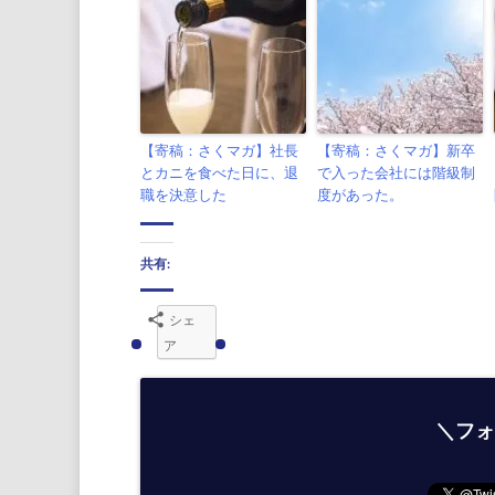
【寄稿：さくマガ】社長
【寄稿：さくマガ】新卒
とカニを食べた日に、退
で入った会社には階級制
職を決意した
度があった。
共有:
シェ
ア
＼フォ