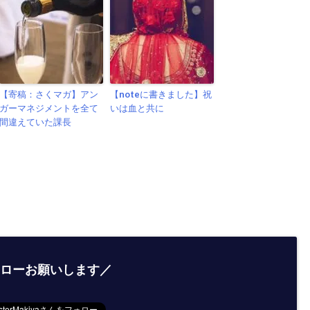
【寄稿：さくマガ】アン
【noteに書きました】祝
ガーマネジメントを全て
いは血と共に
間違えていた課長
ローお願いします／