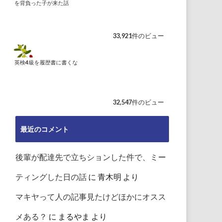
を背負った子が来た話
33,921件のビュー
英検4級を履歴書に書くな
32,547件のビュー
最近のコメント
後輩が配達先で立ちションした件で、ミー
ティングした日の話
に
青木明
より
マキヤって人の記事見たけどほかにオスス
メある？
に
まるやま
より