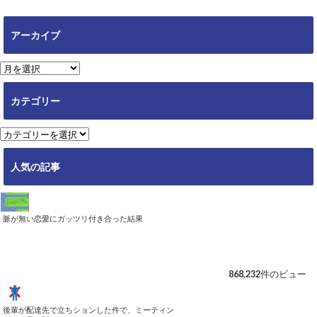
アーカイブ
ア
ー
カ
カテゴリー
イ
ブ
カ
テ
ゴ
人気の記事
リ
ー
脈が無い恋愛にガッツリ付き合った結果
868,232件のビュー
後輩が配達先で立ちションした件で、ミーティン