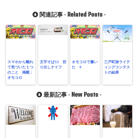
Related Posts
関連記事 -
-
スマホから離れ
文字そば15 切
オモコロで書い
三戸町旅ライテ
て気づいた１つ
り出しナイフ
た 9
ィングコンテス
のこと 掲載：
トの結果
オモコロ
New Posts
最新記事 -
-