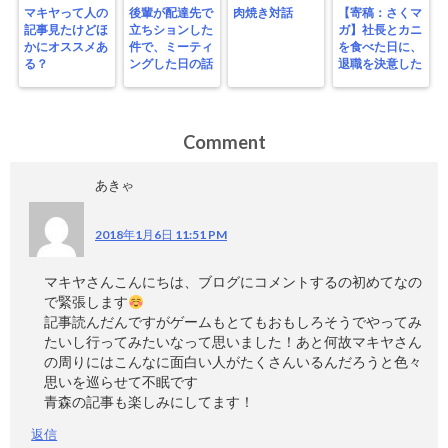
マキヤって人の
後輩が配達先で
肉焼き対話
【寄稿：さくマ
記事見たけどほ
立ちションした
ガ】社長とカニ
かにオススメあ
件で、ミーティ
を食べた日に、
る？
ングした日の話
退職を決意した
Comment
あきゃ
2018年1月6日 11:51 PM
マキヤさんこんにちは、ブログにコメントするの初めてなの
で緊張します
記事読んだんですがゲームもとてもおもしろそうでやってみ
たいし行ってみたいなって思いました！あと何故マキヤさん
の周りにはこんなに面白い人がたくさんいるんだろうと色々
思いを巡らせて不眠です
青森の記事も楽しみにしてます！
返信