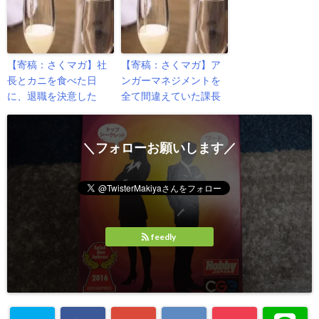
【寄稿：さくマガ】社
【寄稿：さくマガ】ア
長とカニを食べた日
ンガーマネジメントを
に、退職を決意した
全て間違えていた課長
＼フォローお願いします／
feedly