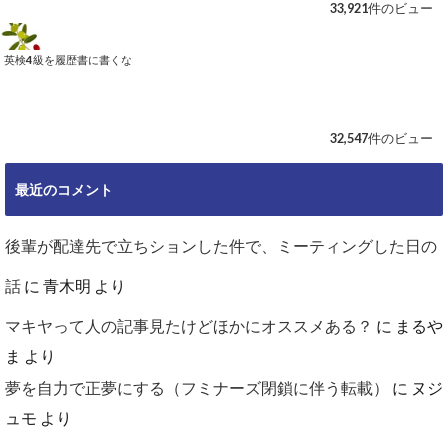
33,921件のビュー
英検4級を履歴書に書くな
32,547件のビュー
最近のコメント
後輩が配達先で立ちションした件で、ミーティングした日の
話
に
青木明
より
マキヤって人の記事見たけどほかにオススメある？
に
まるや
ま
より
夢を自力で正夢にする（フミナーズ閉鎖に伴う転載）
に
ヌジ
ュモ
より