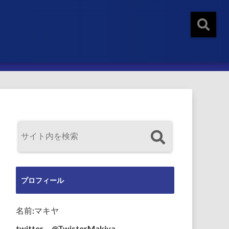
プロフィール
名前:マキヤ
twitter→@TwisterMakiya