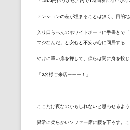
「1500円払うから店内で1時間寝れないかな
テンションの差が埋まることは無く、目的地
入り口らへんのホワイトボードに手書きで「
マジなんだ。と安心と不安が心に同居する
やけに重い扉を押して、僕らは闇に身を投じ
「2名様ご来店ーーー！」
ここだけ夜なのかもしれないと思わせるよう
異常に柔らかいソファー席に腰を下ろす。こ