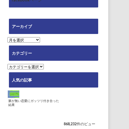
アーカイブ
ア
ー
カ
カテゴリー
イ
ブ
カ
テ
ゴ
人気の記事
リ
ー
脈が無い恋愛にガッツリ付き合った
結果
868,232件のビュー