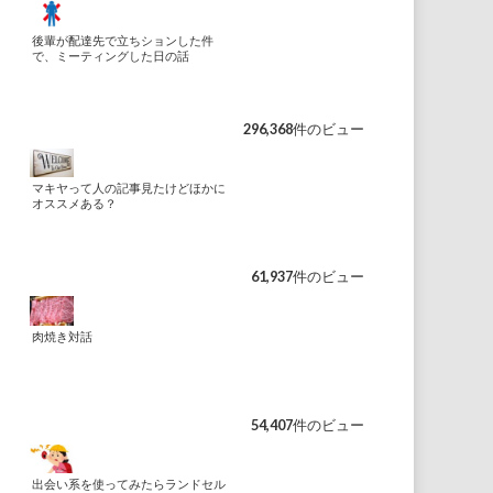
後輩が配達先で立ちションした件
で、ミーティングした日の話
296,368件のビュー
マキヤって人の記事見たけどほかに
オススメある？
61,937件のビュー
肉焼き対話
54,407件のビュー
出会い系を使ってみたらランドセル