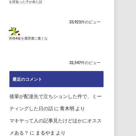
を背負った子が来た話
33,921件のビュー
英検4級を履歴書に書くな
32,547件のビュー
最近のコメント
後輩が配達先で立ちションした件で、ミー
ティングした日の話
に
青木明
より
マキヤって人の記事見たけどほかにオスス
メある？
に
まるやま
より