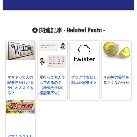
Related Posts
関連記事 -
-
マキヤって人の
尾行って素人で
ブログで告知し
その胸の谷間を
記事見たけどほ
もできるの？
忘れた記事 4つ
見たくなかった
かにオススメあ
【株式会社MR
る？
様記事広告】
グアムのストリ