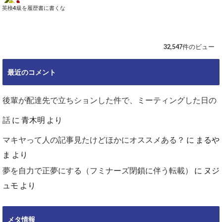
英検4級を履歴書に書くな
32,547件のビュー
最近のコメント
後輩が配達先で立ちションした件で、ミーティングした日の
話
に
青木明
より
マキヤって人の記事見たけどほかにオススメある？
に
まるや
ま
より
夢を自力で正夢にする（フミナーズ閉鎖に伴う転載）
に
ヌジ
ュモ
より
メタ情報