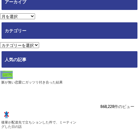
アーカイブ
ア
ー
カ
カテゴリー
イ
ブ
カ
テ
ゴ
人気の記事
リ
ー
脈が無い恋愛にガッツリ付き合った結果
868,228件のビュー
後輩が配達先で立ちションした件で、ミーティン
グした日の話