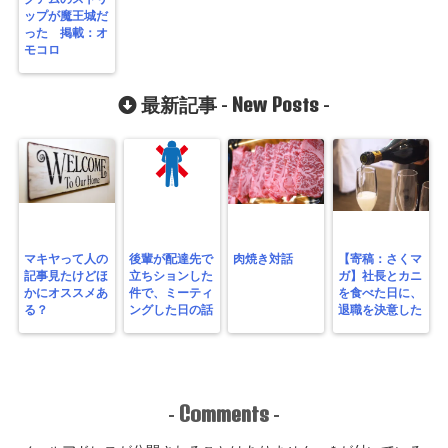
ップが魔王城だ
った 掲載：オ
モコロ
New Posts
最新記事 -
-
マキヤって人の
後輩が配達先で
肉焼き対話
【寄稿：さくマ
記事見たけどほ
立ちションした
ガ】社長とカニ
かにオススメあ
件で、ミーティ
を食べた日に、
る？
ングした日の話
退職を決意した
Comments
-
-