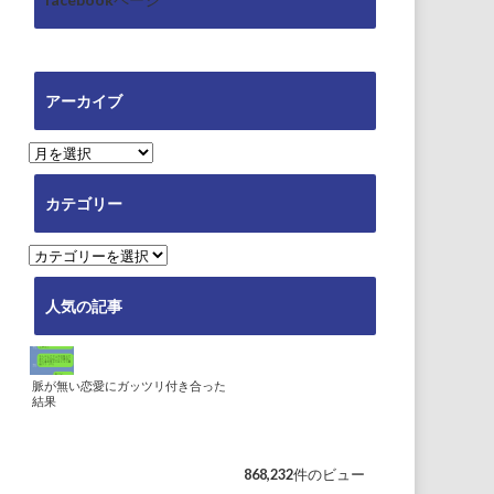
アーカイブ
ア
ー
カ
カテゴリー
イ
ブ
カ
テ
ゴ
人気の記事
リ
ー
脈が無い恋愛にガッツリ付き合った
結果
868,232件のビュー