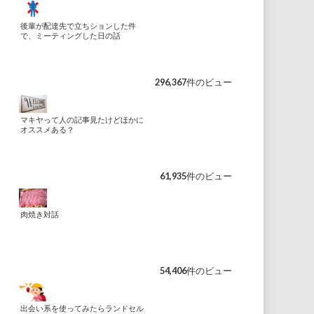
後輩が配達先で立ちションした件
で、ミーティングした日の話
296,367件のビュー
マキヤって人の記事見たけどほかに
オススメある？
61,935件のビュー
肉焼き対話
54,406件のビュー
出会い系を使ってみたらランドセル