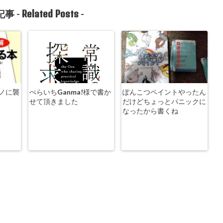
Related Posts
事 -
-
ノに襲
ぺらいちGanma!様で書か
ぽんこつペイントやったん
せて頂きました
だけどちょっとパニックに
なったから書くね