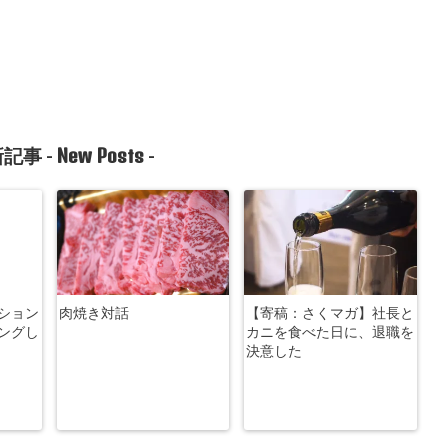
New Posts
記事 -
-
ション
肉焼き対話
【寄稿：さくマガ】社長と
ングし
カニを食べた日に、退職を
決意した