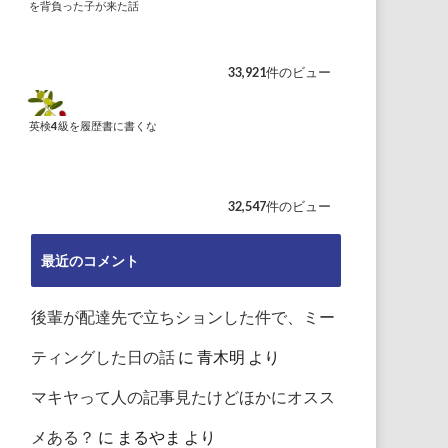
を背負った子が来た話
33,921件のビュー
英検4級を履歴書に書くな
32,547件のビュー
最近のコメント
後輩が配達先で立ちションした件で、ミー
ティングした日の話
に
青木明
より
マキヤって人の記事見たけどほかにオスス
メある？
に
まるやま
より