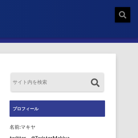
プロフィール
名前:マキヤ
twitter→@TwisterMakiya