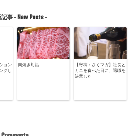
New Posts
記事 -
-
ション
肉焼き対話
【寄稿：さくマガ】社長と
ングし
カニを食べた日に、退職を
決意した
Comments
-
-