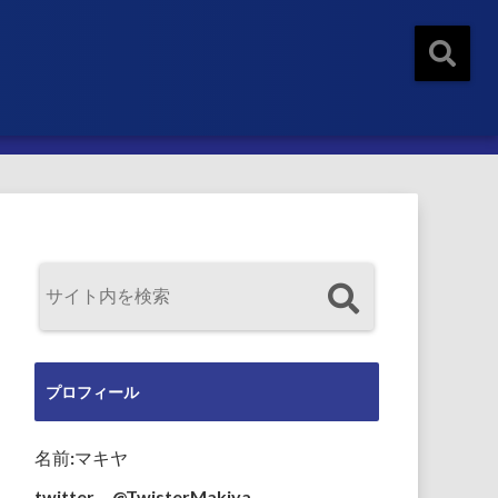
プロフィール
名前:マキヤ
twitter→@TwisterMakiya