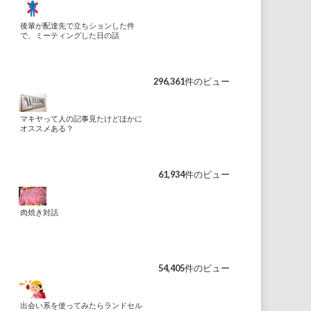
後輩が配達先で立ちションした件
で、ミーティングした日の話
296,361件のビュー
マキヤって人の記事見たけどほかに
オススメある？
61,934件のビュー
肉焼き対話
54,405件のビュー
出会い系を使ってみたらランドセル