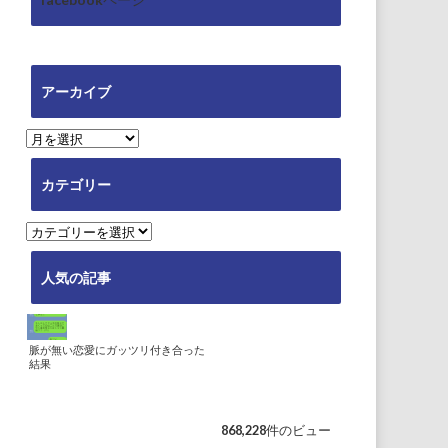
アーカイブ
ア
ー
カ
カテゴリー
イ
ブ
カ
テ
ゴ
人気の記事
リ
ー
脈が無い恋愛にガッツリ付き合った
結果
868,228件のビュー