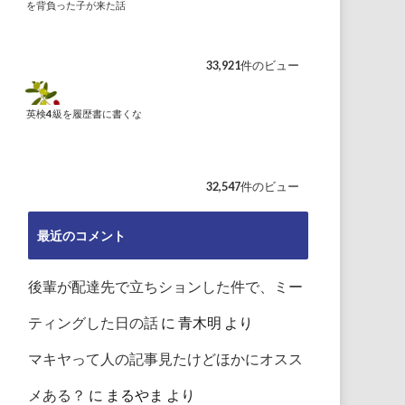
を背負った子が来た話
33,921件のビュー
英検4級を履歴書に書くな
32,547件のビュー
最近のコメント
後輩が配達先で立ちションした件で、ミー
ティングした日の話
に
青木明
より
マキヤって人の記事見たけどほかにオスス
メある？
に
まるやま
より