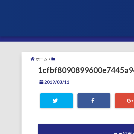
ホーム
>
1cfbf8090899600e7445a9
2019/03/11