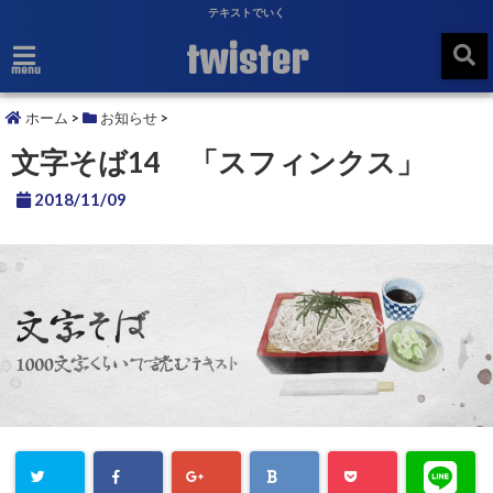
テキストでいく
twister
menu
ホーム
>
お知らせ
>
文字そば14 「スフィンクス」
2018/11/09