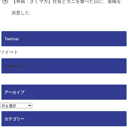
【寄稿：さくマガ】社長とカニを食べた日に、退職を
決意した
Twitter
ツイート
facebookページ
アーカイブ
ア
ー
カ
カテゴリー
イ