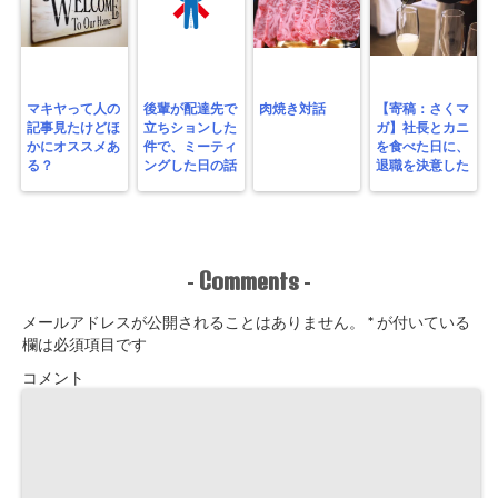
マキヤって人の
後輩が配達先で
肉焼き対話
【寄稿：さくマ
記事見たけどほ
立ちションした
ガ】社長とカニ
かにオススメあ
件で、ミーティ
を食べた日に、
る？
ングした日の話
退職を決意した
Comments
-
-
メールアドレスが公開されることはありません。
*
が付いている
欄は必須項目です
コメント