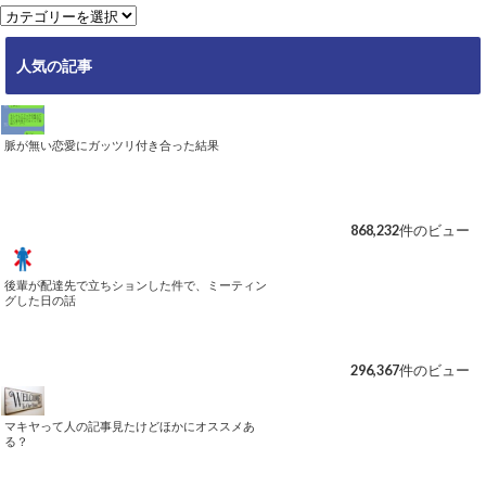
ブ
カ
テ
ゴ
人気の記事
リ
ー
脈が無い恋愛にガッツリ付き合った結果
868,232件のビュー
後輩が配達先で立ちションした件で、ミーティン
グした日の話
296,367件のビュー
マキヤって人の記事見たけどほかにオススメあ
る？