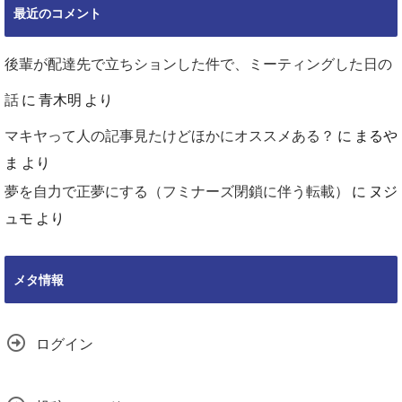
最近のコメント
後輩が配達先で立ちションした件で、ミーティングした日の
話
に
青木明
より
マキヤって人の記事見たけどほかにオススメある？
に
まるや
ま
より
夢を自力で正夢にする（フミナーズ閉鎖に伴う転載）
に
ヌジ
ュモ
より
メタ情報
ログイン